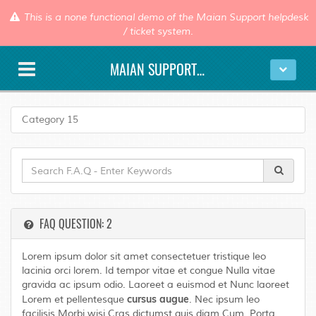
This is a none functional demo of the Maian Support helpdesk
/ ticket system.
MAIAN SUPPORT DEMO
Category 15
FAQ QUESTION: 2
Lorem ipsum dolor sit amet consectetuer tristique leo
lacinia orci lorem. Id tempor vitae et congue Nulla vitae
gravida ac ipsum odio. Laoreet a euismod et Nunc laoreet
cursus augue
Lorem et pellentesque
. Nec ipsum leo
facilisis Morbi wisi Cras dictumst quis diam Cum. Porta