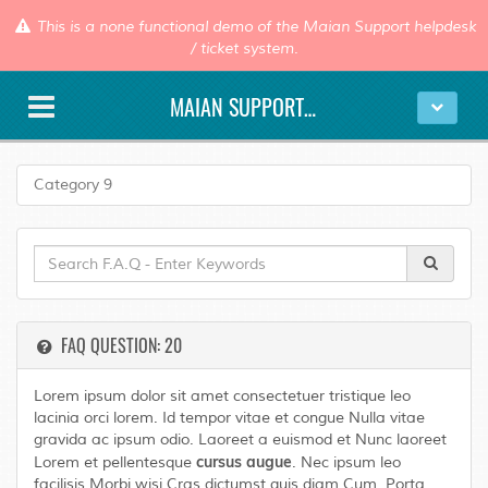
This is a none functional demo of the Maian Support helpdesk
/ ticket system.
MAIAN SUPPORT DEMO
Category 9
FAQ QUESTION: 20
Lorem ipsum dolor sit amet consectetuer tristique leo
lacinia orci lorem. Id tempor vitae et congue Nulla vitae
gravida ac ipsum odio. Laoreet a euismod et Nunc laoreet
cursus augue
Lorem et pellentesque
. Nec ipsum leo
facilisis Morbi wisi Cras dictumst quis diam Cum. Porta