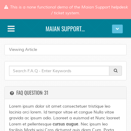
This is a none functional demo of the Maian Support helpdesk
/ ticket system.
MAIAN SUPPORT DEMO
Viewing Article
FAQ QUESTION: 31
Lorem ipsum dolor sit amet consectetuer tristique leo
lacinia orci lorem. Id tempor vitae et congue Nulla vitae
gravida ac ipsum odio. Laoreet a euismod et Nunc laoreet
cursus augue
Lorem et pellentesque
. Nec ipsum leo
facilisis Morbi wisi Cras dictumst quis diam Cum. Porta